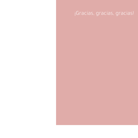
¡Gracias, gracias, gracias!