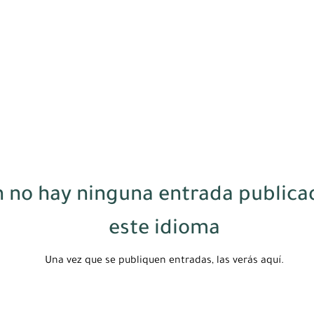
 no hay ninguna entrada publica
este idioma
Una vez que se publiquen entradas, las verás aquí.